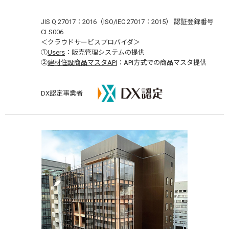
JIS Q 27017：2016（ISO/IEC 27017：2015） 認証登録番号
CLS006
＜クラウドサービスプロバイダ＞
①
Users
：販売管理システムの提供
②
建材住設商品マスタAPI
：API方式での商品マスタ提供
DX認定事業者