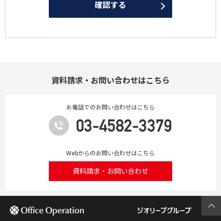
確認する
て
当社は、次の場合を除いて、取得した個人情報を第三者に提供
または共同利用することはありません。
法令に基づき必要な場合
・人の生命、身体および財産等を保護するために緊急の必要性
がある場合
・ご本人の同意がある場合
資料請求・お問い合わせはこちら
6. 個人情報保護のための安全管理
お電話でのお問い合わせはこちら
当社は、個人情報を保護するための規程類を定め、従業者全員
に周知・徹底と啓発・教育を図るとともに、その遵守状況の監
査を定期的に実施いたします。
また、個人情報を保護するために必要な安全管理措置の維持・
Webからのお問い合わせはこちら
向上に努めてまいります。
資料請求・お問い合わせ
7. 個人情報の開示・訂正・利用停止等の手続
ご本人が、当社が保有するご自身の個人情報の、利用目的の通
知、開示、内容の訂正、追加又は削除、利用の停止、消去及び
第三者への提供の停止を求める場合には、当社「個人情報お問