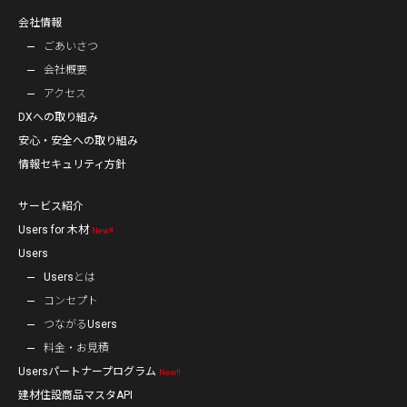
合せ窓口」の窓口責任者宛（TEL：03-4582-3379）へお問合せ
会社情報
ください。
ごあいさつ
8. 任意性
会社概要
個人情報のご提供に関してはご本人の任意となりますが、同意
アクセス
を頂けない場合には、上記第3項の利用目的が達成できない場
DXへの取り組み
合があることをご了承いただくこととなります。
安心・安全への取り組み
情報セキュリティ方針
9. 当社Webサイトの運営について
当社サイトでは、ご本人が当社Webサイトを再度訪問された
サービス紹介
ときなどに、より便利に閲覧して頂けるよう「クッキー
（Cookie）」という技術を使用することがあります。これ
Users for 木材
New‼
は、ご本人のコンピュータが当社Webサイトのどのページに
Users
訪れたかを記録しますが、ご本人が当社Webサイトにおいて
Usersとは
ご自身の個人情報を入力されない限り個人情報を特定、識別す
コンセプト
ることはできません。
つながるUsers
クッキーの使用を希望されない場合は、ご本人のブラウザの設
料金・お見積
定を変更することにより、クッキーの使用を拒否することがで
Usersパートナープログラム
New‼
きます。その場合、一部または全部のサービスがご利用できな
くなることがあります
建材住設商品マスタAPI